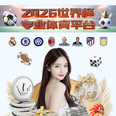
注册入口
全天更新 ·
华体会·体育
赛
事实时同步
无论您身在何处，
华体会·体育APP
为您带来高速、
高清、稳定的观赛体验。
下载客户端
网页端访问