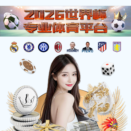
注册入口
极速响应